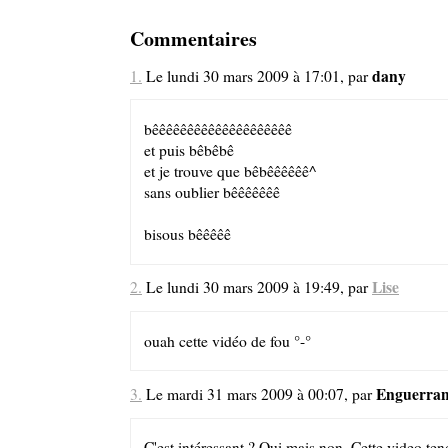
Commentaires
dany
1.
Le lundi 30 mars 2009 à 17:01, par
bêêêêêêêêêêêêêêêêêêêê
et puis bêbêbê
et je trouve que bêbêêêêêê^
sans oublier bêêêêêêê
bisous bêêêêê
Lise
2.
Le lundi 30 mars 2009 à 19:49, par
ouah cette vidéo de fou °-°
Enguerra
3.
Le mardi 31 mars 2009 à 00:07, par
C'est intéressant ? Oui mais non. Cette video tend