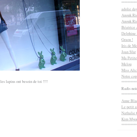
°°°°°°°°°°
adolie da
Anouk Ri
Anouk Ric
Béatrice
Delphine
Graou !
Iris de M
Joan Sfar
Ma Petite
Melou
Miss Alic
Notre cop
les lapins ont besoin de toi !!!!
°°°°°°°°°°
Radis noi
°°°°°°°°°°
Anne Bla
Le petit a
Nathalie 
Kim Myou
°°°°°°°°°°