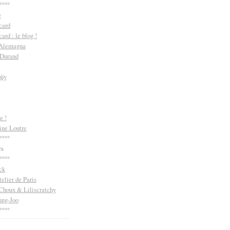
°°°°
y
card
ard : le blog !
 Alemagna
 Durand
oüy
e !
ine Loutre
°°°°
rs
°°°°
ck
telier de Paris
Choux & Liliscratchy
ng-Joo
°°°°