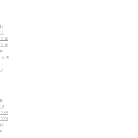
1
11
011
 2010
 2010
010
e 2010
10
0
10
010
 2009
 2009
009
09