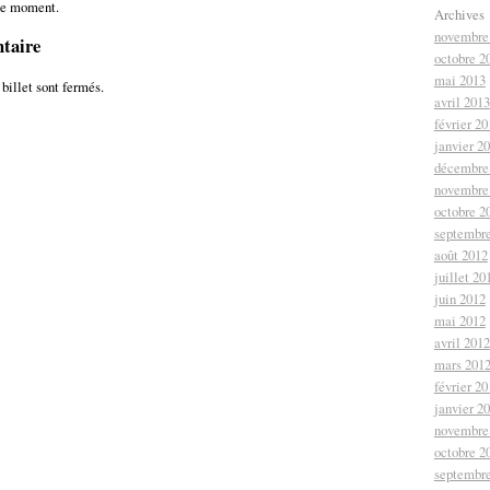
le moment.
Archives
novembre
taire
octobre 2
mai 2013
billet sont fermés.
avril 2013
février 20
janvier 2
décembre
novembre
octobre 2
septembr
août 2012
juillet 20
juin 2012
mai 2012
avril 2012
mars 201
février 20
janvier 2
novembre
octobre 2
septembr