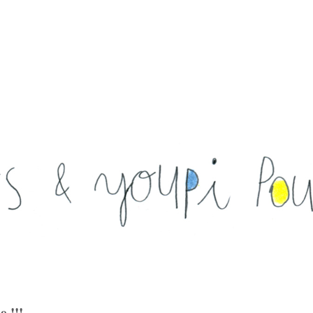
e !!!