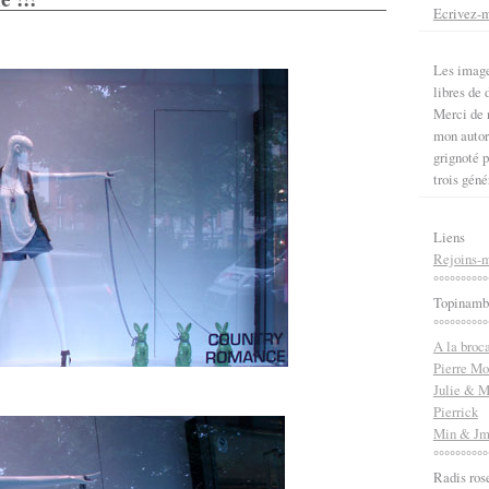
Ecrivez-
Les image
libres de d
Merci de n
mon autori
grignoté p
trois géné
Liens
Rejoins-m
°°°°°°°°°°
Topinamb
°°°°°°°°°°
A la broc
Pierre Mo
Julie & M
Pierrick
Min & J
°°°°°°°°°°
Radis ros