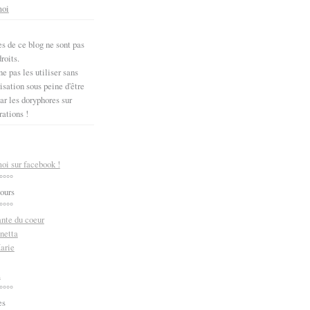
moi
s de ce blog ne sont pas
roits.
e pas les utiliser sans
sation sous peine d'être
ar les doryphores sur
rations !
oi sur facebook !
°°°°
ours
°°°°
ante du coeur
netta
arie
m
°°°°
es