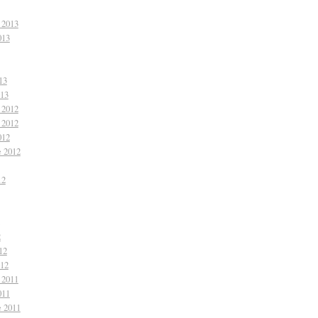
 2013
013
13
013
 2012
 2012
012
e 2012
12
2
12
012
 2011
011
e 2011