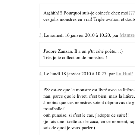
Arghhh!!! Pourquoi suis-je coincée chez moi??? J'
ces jolis monstres en vrai! Triple ovation et dou
Mamzel
3.
Le samedi 16 janvier 2010 à 10:20, par
J'adore Zanzan. Il a un p'tit côté poète... :)
Très jolie collection de monstres !
La Hud'
4.
Le lundi 18 janvier 2010 à 10:27, par
PS: est-ce que le monstre est livré avec sa litière
nan, parce que le livret, c'est bien, mais la litière
à moins que ces monstres soient dépourvus de gro
troudballe?
ouh punaise. si c'est le cas, j'adopte de suite!!
(je fais une fixette sur le caca, en ce moment, ra
sais de quoi je veux parler.)