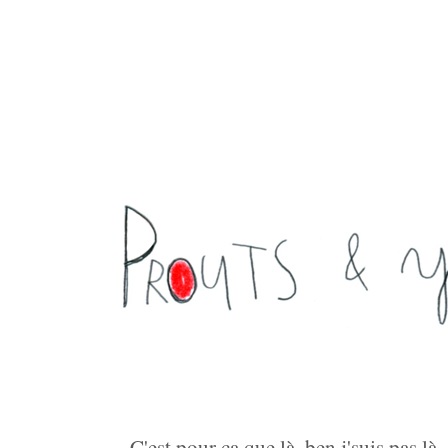
C'est pour ça que là, ben j'suis pas là ..