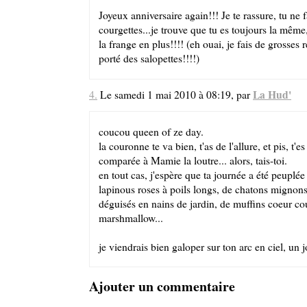
Joyeux anniversaire again!!! Je te rassure, tu ne f
courgettes...je trouve que tu es toujours la même,
la frange en plus!!!! (eh ouai, je fais de grosses 
porté des salopettes!!!!)
La Hud'
4.
Le samedi 1 mai 2010 à 08:19, par
coucou queen of ze day.
la couronne te va bien, t'as de l'allure, et pis, t'
comparée à Mamie la loutre... alors, tais-toi.
en tout cas, j'espère que ta journée a été peuplé
lapinous roses à poils longs, de chatons mignons
déguisés en nains de jardin, de muffins coeur co
marshmallow...
je viendrais bien galoper sur ton arc en ciel, un j
Ajouter un commentaire