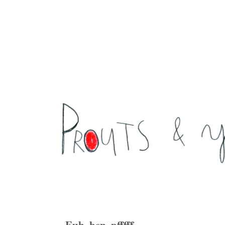
Euh, ben, pfffff ...