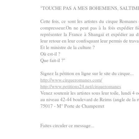
"TOUCHE PAS A MES BOHEMIENS, SALTIMB
Cette fois, ce sont les artistes du cirque Romanes
compresseur.On ne peut pas à la fois expédier f
représenter la France à Shangaï et expédier au di
leur retour en leur confisquant leur permis de travai
Et le ministre de la culture ?
Où est-il ?
Que fait-il ?"
Signez la pétition en ligne sur le site du cirque...
http://www.cirqueromanes.com/
http://www.petitions24.net/cirqueromanes
Venez soutenir les artistes sous leur toile, lundi 4 
au niveau 42-44 boulevard de Reims (angle de la r
75017 - M° Porte de Champerret
Faites circuler ce message...