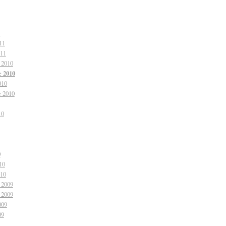
1
11
011
 2010
 2010
010
e 2010
10
0
10
010
 2009
 2009
009
09