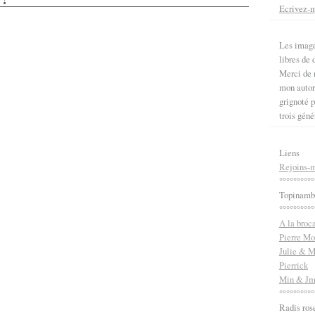
Ecrivez-
Les image
libres de d
Merci de n
mon autori
grignoté p
trois géné
Liens
Rejoins-m
°°°°°°°°°°
Topinamb
°°°°°°°°°°
A la broc
Pierre Mo
Julie & M
Pierrick
Min & J
°°°°°°°°°°
Radis ros