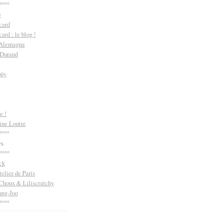
°°°°
y
card
ard : le blog !
 Alemagna
 Durand
oüy
e !
ine Loutre
°°°°
rs
°°°°
ck
telier de Paris
Choux & Liliscratchy
ng-Joo
°°°°