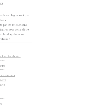
moi
s de ce blog ne sont pas
roits.
e pas les utiliser sans
sation sous peine d'être
ar les doryphores sur
rations !
oi sur facebook !
°°°°
ours
°°°°
ante du coeur
netta
arie
m
°°°°
es