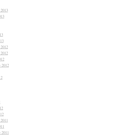
 2013
013
13
013
 2012
 2012
012
e 2012
12
2
12
012
 2011
011
e 2011