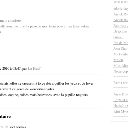
°°°°°°°°°°
adolie da
Anouk Ri
Anouk Ric
 mais en mieux !
Béatrice
illissent pas ... si la peau de mon front pouvait en faire autant ...
Delphine
...
Graou !
Iris de M
Joan Sfar
Ma Petite
Melou
Miss Alic
 2010 à 08:47, par
La Hud'
Notre cop
°°°°°°°°°°
Radis noi
connais, elles se creusent à force d'écarquiller les yeux et de lever
°°°°°°°°°°
n devant ce genre de wonderfoulosités.
Anne Bla
ridées, copine, ridées mais heureuses, avec la pupille toujours
Le petit a
Nathalie 
Kim Myou
taire
°°°°°°°°°°
billet sont fermés.