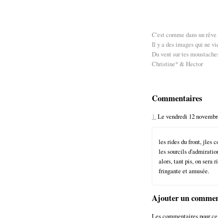
C'est comme dans un rêve
Il y a des images qui ne vie
Du vent sur tes moustaches 
Christine* & Hector
Commentaires
1.
Le vendredi 12 novembre
les rides du front, jles 
les sourcils d'admiratio
alors, tant pis, on sera 
fringante et amusée.
Ajouter un commen
Les commentaires pour ce 